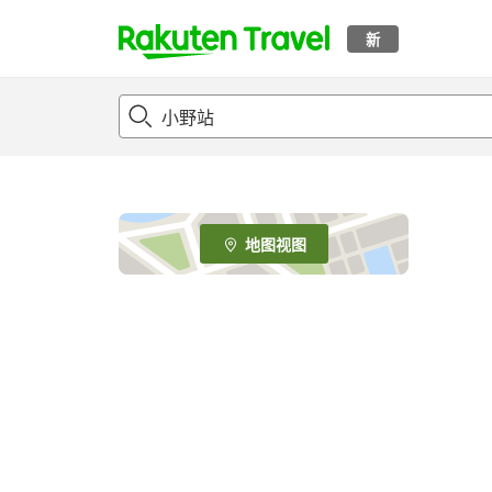
新
t
o
p
P
a
g
e
地图视图
_
s
e
a
r
c
h