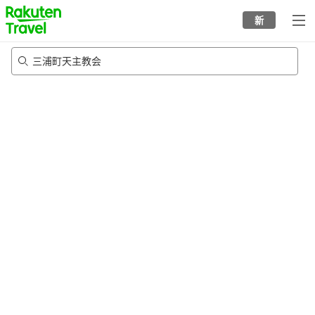
to
新
top
page
三浦町天主教会
22/8/2026
-
23/8/2026
每间
2
人
•
1
个房间