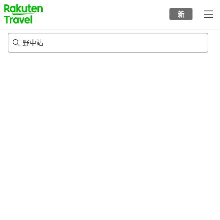
to
新
top
page
野中站
20/8/2026
-
21/8/2026
每间
2
人
•
1
个房间