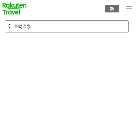
to
新
top
page
长崎温泉
20/8/2026
-
21/8/2026
每间
2
人
•
1
个房间