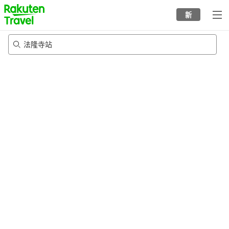
to
新
top
page
法隆寺站
21/8/2026
-
22/8/2026
每间
2
人
•
1
个房间