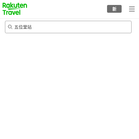
to
新
top
page
五位堂站
22/8/2026
-
23/8/2026
每间
2
人
•
1
个房间