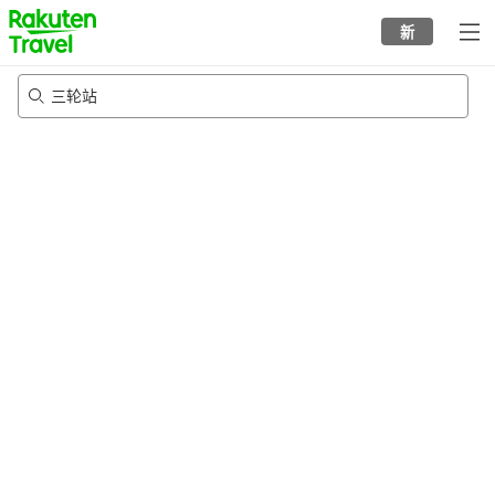
to
新
top
page
三轮站
24/8/2026
-
25/8/2026
每间
2
人
•
1
个房间