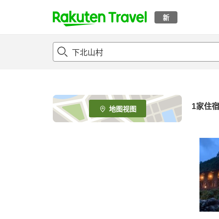
新
t
o
p
P
a
g
e
1家住
地图视图
_
s
e
a
r
c
h