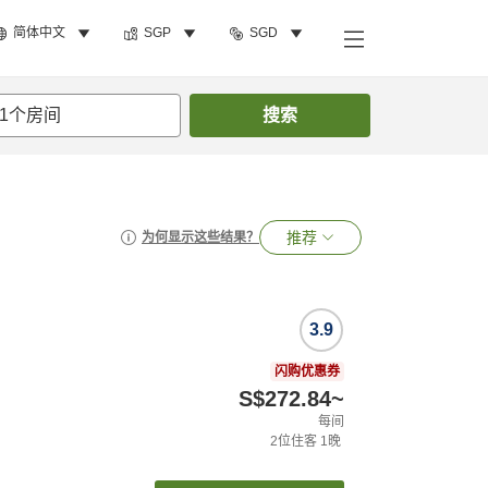
简体中文
SGP
SGD
1
个房间
搜索
推荐
为何显示这些结果？
3.9
闪购优惠券
S$272.84
~
每间
2
位住客
1
晚