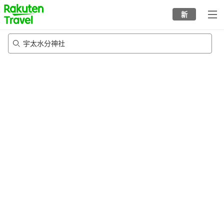
to
新
top
page
宇太水分神社
20/8/2026
-
21/8/2026
每间
2
人
•
1
个房间