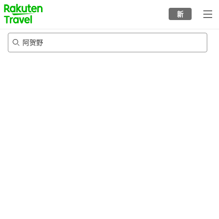
to
新
top
page
阿贺野
20/8/2026
-
21/8/2026
每间
2
人
•
1
个房间