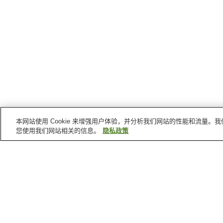
本网站使用 Cookie 来增强用户体验，并分析我们网站的性能和流量
您使用我们网站相关的信息。
隐私政策
村上
的车站
村上站
胜木站
坂町站
岩船町站
村上
的景点