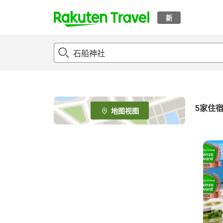
新
t
o
p
P
a
g
e
5
家住
地图视图
_
s
e
a
r
c
h