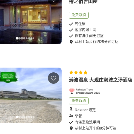
椿之宿吉田屋
免费取消
纯住宿
客房内可上网
仅有洗手间无浴室
从
村上站
步行
约
25
分钟可达
濑波温泉 大观庄濑波之汤酒店
免费取消
Rakuten限定
早餐
有浴室及洗手间
从
村上站
开车
约
8
分钟可达