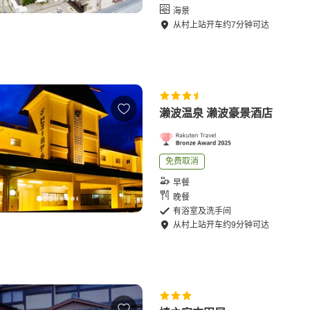
海景
从
村上站
开车
约
7
分钟可达
濑波温泉 濑波豪景酒店
免费取消
早餐
晚餐
有浴室及洗手间
从
村上站
开车
约
9
分钟可达