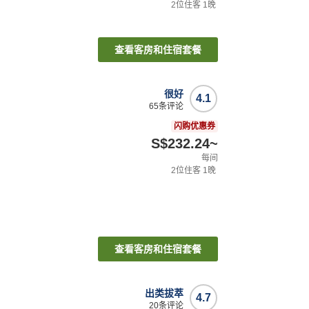
2
位住客
1
晚
查看客房和住宿套餐
很好
4.1
65
条评论
闪购优惠券
S$232.24
~
每间
2
位住客
1
晚
查看客房和住宿套餐
出类拔萃
4.7
20
条评论