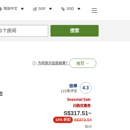
简体中文
SGP
SGD
1
个房间
搜索
推荐
为何显示这些结果？
很棒
4.3
122
条评论
庄
Seasonal Sale
闪购优惠券
S$317.51
~
S$373.54
14%
折扣
每间