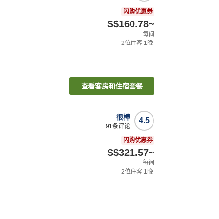
闪购优惠券
S$160.78
~
每间
2
位住客
1
晚
查看客房和住宿套餐
很棒
4.5
91
条评论
闪购优惠券
S$321.57
~
每间
2
位住客
1
晚