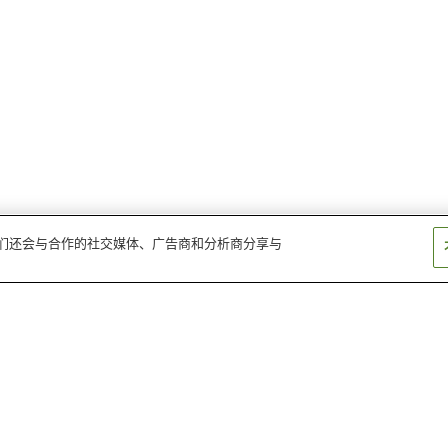
。我们还会与合作的社交媒体、广告商和分析商分享与
平林站
间岛站
府屋站
越后寒川站
今川站（新潟县）