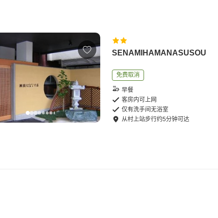
SENAMIHAMANASUSOU
免费取消
早餐
客房内可上网
仅有洗手间无浴室
从
村上站
步行
约
5
分钟可达