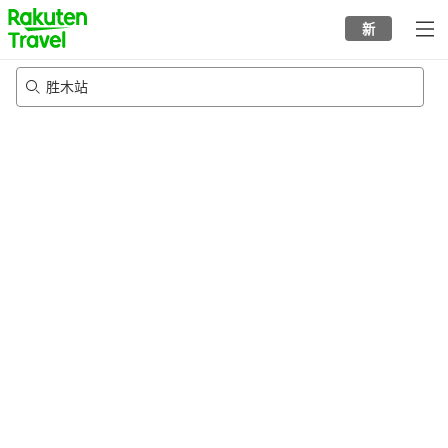
to
新
top
page
胜木站
22/8/2026
-
23/8/2026
每间
2
人
•
1
个房间