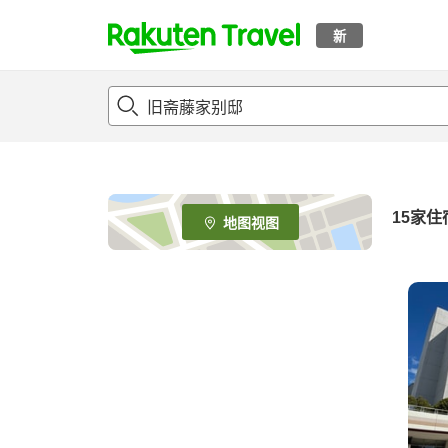
新
t
o
p
P
a
g
e
15
家住
地图视图
_
s
e
a
r
c
h