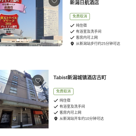
新潟日航酒店
免费取消
纯住宿
有浴室及洗手间
客房内可上网
从
新潟站
步行
约
25
分钟可达
Tabist新潟城镇酒店古町
免费取消
纯住宿
有浴室及洗手间
客房内可上网
从
新潟站
开车
约
10
分钟可达