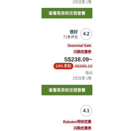
2
位住客
1
晚
查看客房和住宿套餐
很好
4.2
71
条评论
Seasonal Sale
闪购优惠券
S$238.09
~
S$280.10
14%
折扣
每间
2
位住客
1
晚
查看客房和住宿套餐
4.1
Rakuten特别优惠
闪购优惠券