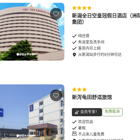
新潟全日空皇冠假日酒店（洲
集团）
纯住宿
有浴室及洗手间
客房内可上网
从
新潟站
步行
约
9
分钟可达
新泻龟田舒适旅馆
免费取消
会员专享！
欢迎饮品
暑假
不占床儿童免费