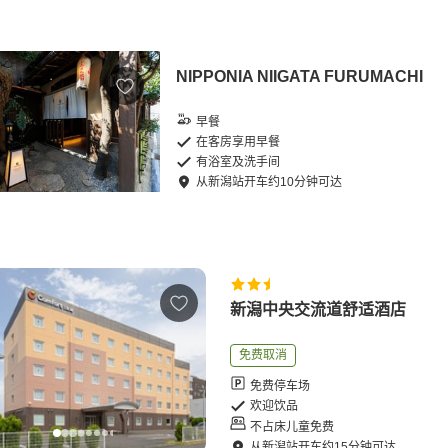
NIPPONIA NIIGATA FURUMACHI
早餐
在客房享用早餐
有浴室及洗手间
从
新潟站
开车
约
10
分钟可达
新潟中央交流道舒适酒店
免费取消
免费停车场
欢迎饮品
不占床儿童免费
从
新潟站
开车
约
15
分钟可达