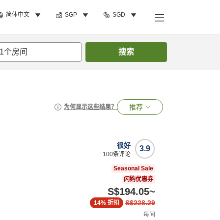
简体中文
SGP
SGD
1
个房间
搜索
推荐
为何显示这些结果？
很好
3.9
100
条评论
Seasonal Sale
闪购优惠券
S$194.05
~
S$228.29
14%
折扣
每间