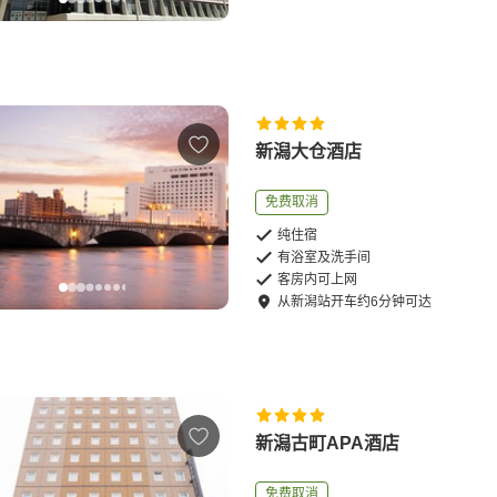
新潟大仓酒店
免费取消
纯住宿
有浴室及洗手间
客房内可上网
从
新潟站
开车
约
6
分钟可达
新潟古町APA酒店
免费取消