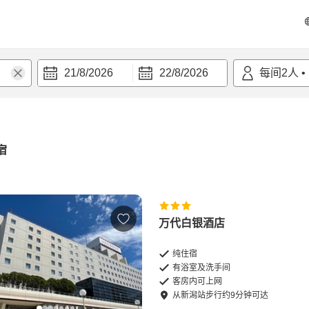
21/8/2026
22/8/2026
每间
2
人
•
宿
万代白银酒店
纯住宿
有浴室及洗手间
客房内可上网
从
新潟站
步行
约
9
分钟可达