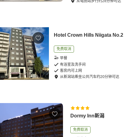
从
龟田站
步行
约
28
分钟可达
Hotel Crown Hills Niigata No.2
免费取消
早餐
有浴室及洗手间
客房内可上网
从
新潟站
乘坐公共汽车
约
20
分钟可达
Dormy Inn新潟
免费取消