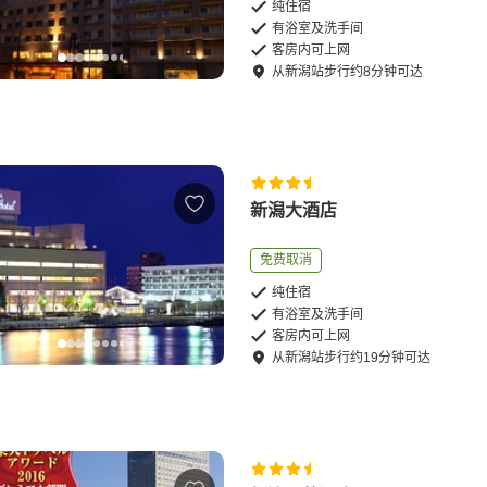
纯住宿
有浴室及洗手间
客房内可上网
从
新潟站
步行
约
8
分钟可达
新潟大酒店
免费取消
纯住宿
有浴室及洗手间
客房内可上网
从
新潟站
步行
约
19
分钟可达