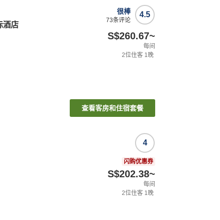
很棒
4.5
73
条评论
际酒店
S$260.67
~
每间
2
位住客
1
晚
查看客房和住宿套餐
4
闪购优惠券
S$202.38
~
每间
2
位住客
1
晚