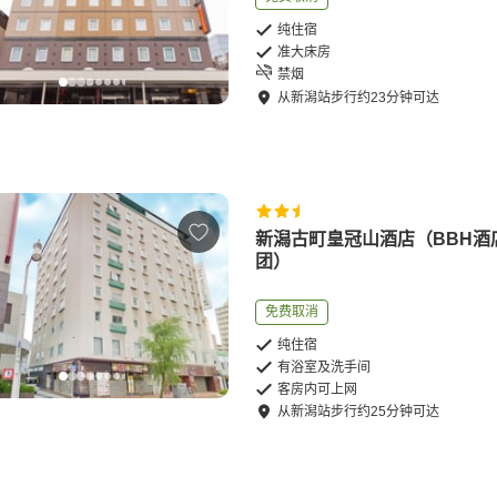
纯住宿
准大床房
禁烟
从
新潟站
步行
约
23
分钟可达
新潟古町皇冠山酒店（BBH酒
团）
免费取消
纯住宿
有浴室及洗手间
客房内可上网
从
新潟站
步行
约
25
分钟可达