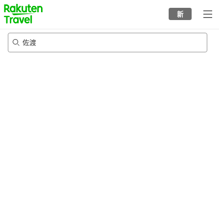
to
新
top
page
佐渡
23/8/2026
-
24/8/2026
每间
2
人
•
1
个房间