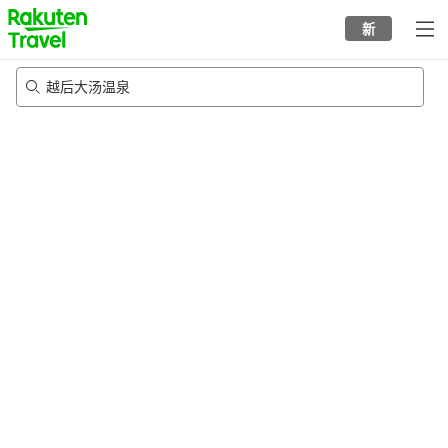
to
新
top
page
越后大汤温泉
22/8/2026
-
23/8/2026
每间
2
人
•
1
个房间