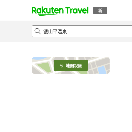
新
t
o
p
P
a
g
e
地图视图
_
s
e
a
r
c
h