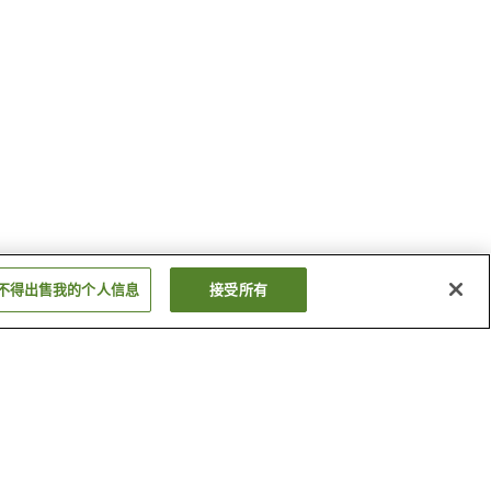
不得出售我的个人信息
接受所有
舞子温泉
五十泽温泉
显示更多