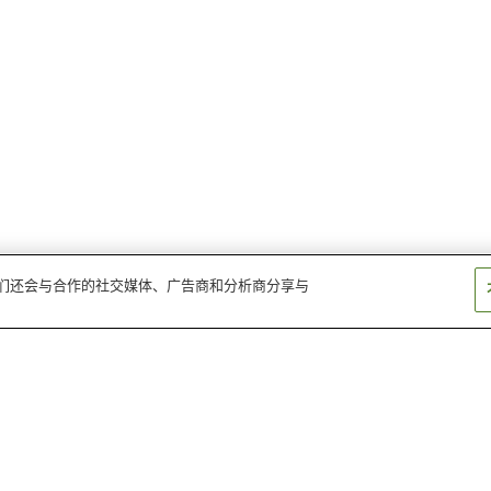
。我们还会与合作的社交媒体、广告商和分析商分享与
弥彦温泉
清津峡温泉
贝挂温泉
村杉温泉
安田温泉
今板温泉