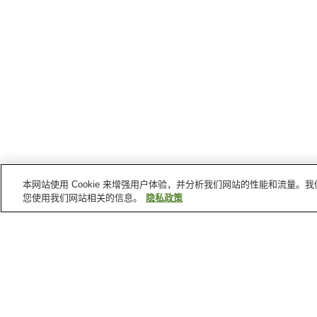
本网站使用 Cookie 来增强用户体验，并分析我们网站的性能和流量
您使用我们网站相关的信息。
隐私政策
新潟县
的温泉
六日町温泉
越后大汤温泉
岩原观光温泉
银山平温泉
首页
日本
新潟县
银山平温泉