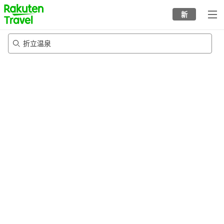
to
新
top
page
折立温泉
22/8/2026
-
23/8/2026
每间
2
人
•
1
个房间