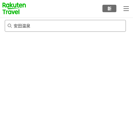
to
新
top
page
安田温泉
20/8/2026
-
21/8/2026
每间
2
人
•
1
个房间