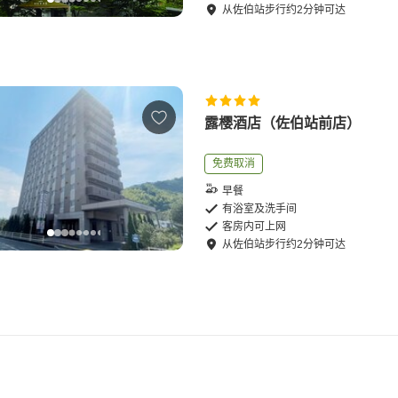
从
佐伯站
步行
约
2
分钟可达
露樱酒店（佐伯站前店）
免费取消
早餐
有浴室及洗手间
客房内可上网
从
佐伯站
步行
约
2
分钟可达