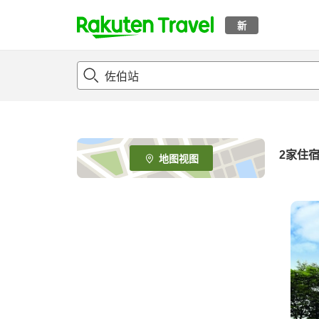
新
t
o
p
P
a
g
e
2
家住
地图视图
_
s
e
a
r
c
h