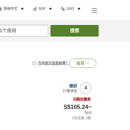
简体中文
SGP
SGD
1
个房间
搜索
推荐
为何显示这些结果？
很好
4
27
条评论
闪购优惠券
S$105.24
~
每间
2
位住客
1
晚