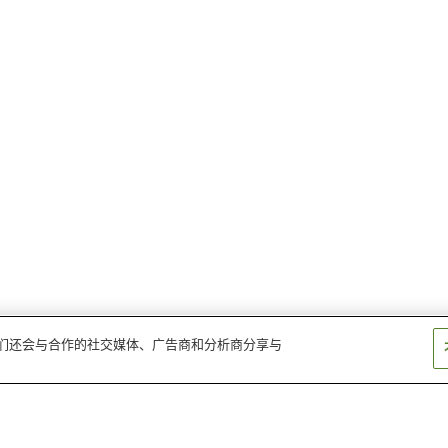
。我们还会与合作的社交媒体、广告商和分析商分享与
臼杵站
佐志生站
下之江站