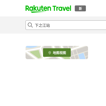
新
t
o
p
P
a
g
e
地图视图
_
s
e
a
r
c
h