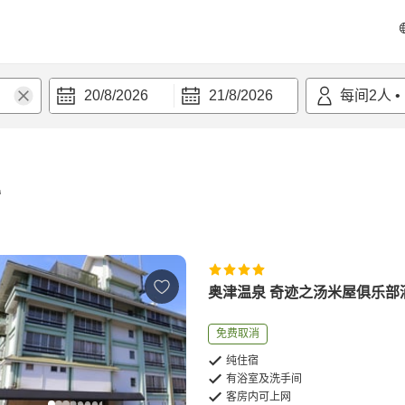
20/8/2026
21/8/2026
每间
2
人
•
宿
奥津温泉 奇迹之汤米屋俱乐部
免费取消
纯住宿
有浴室及洗手间
客房内可上网