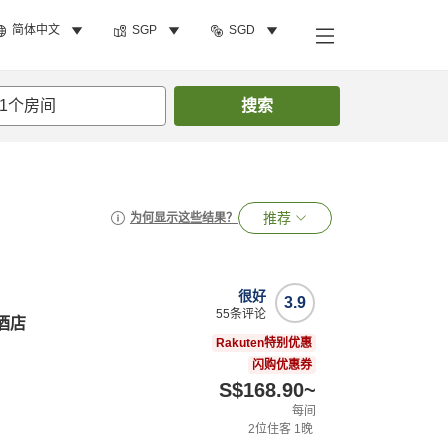
简体中文
SGP
SGD
1
个房间
搜索
推荐
为何显示这些结果？
很好
3.9
55
条评论
酒店
Rakuten特别优惠
闪购优惠券
S$168.90
~
每间
2
位住客
1
晚