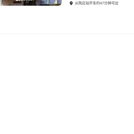
从
院庄站
开车
约
47
分钟可达