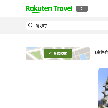
新
t
o
p
P
a
g
e
1家住
地图视图
_
s
e
a
r
c
h