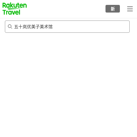
to
新
top
page
五十岚优美子美术馆
22/8/2026
-
23/8/2026
每间
2
人
•
1
个房间