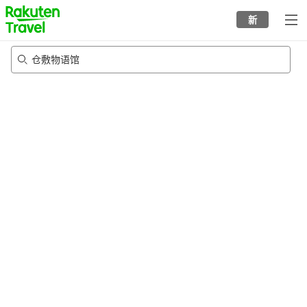
to
新
top
page
仓敷物语馆
21/8/2026
-
22/8/2026
每间
2
人
•
1
个房间