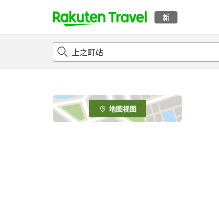
新
t
o
p
P
a
g
e
地图视图
_
s
e
a
r
c
h