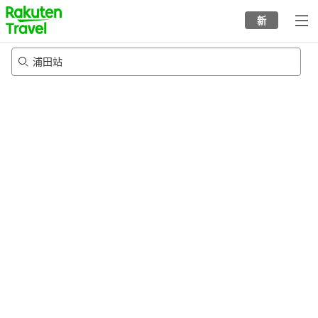
to
新
top
page
浦田站
23/8/2026
-
24/8/2026
每间
2
人
•
1
个房间