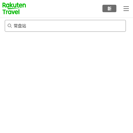
to
新
top
page
常盘站
20/8/2026
-
21/8/2026
每间
2
人
•
1
个房间