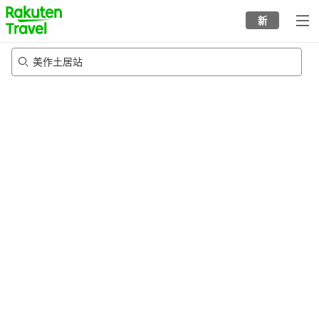
to
新
top
page
美作土居站
20/8/2026
-
21/8/2026
每间
2
人
•
1
个房间