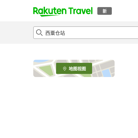
新
t
o
p
P
a
g
e
地图视图
_
s
e
a
r
c
h