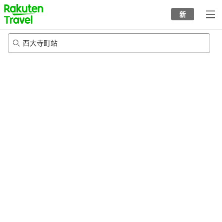
to
新
top
page
西大寺町站
22/8/2026
-
23/8/2026
每间
2
人
•
1
个房间