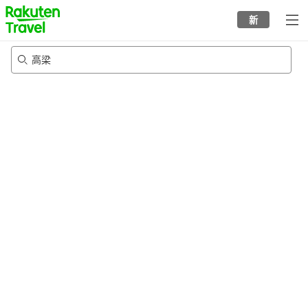
to
新
top
page
高梁
23/8/2026
-
24/8/2026
每间
2
人
•
1
个房间