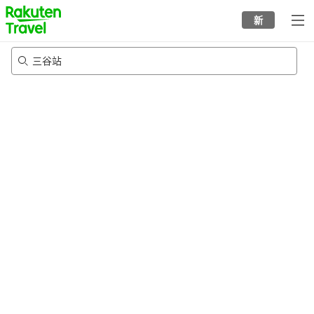
to
新
top
page
三谷站
21/8/2026
-
22/8/2026
每间
2
人
•
1
个房间