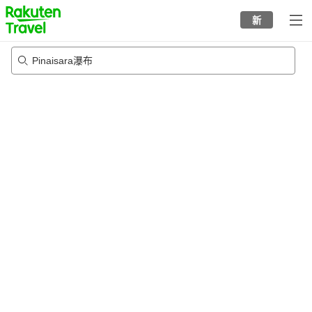
to
新
top
page
Pinaisara瀑布
22/8/2026
-
23/8/2026
每间
2
人
•
1
个房间