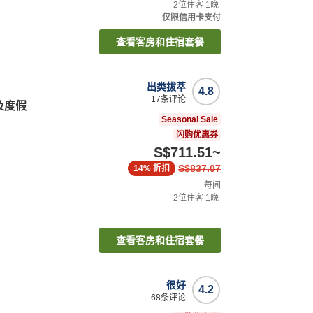
2
位住客
1
晚
仅限信用卡支付
查看客房和住宿套餐
出类拔萃
4.8
17
条评论
及度假
Seasonal Sale
闪购优惠券
S$711.51
~
S$837.07
14%
折扣
每间
2
位住客
1
晚
查看客房和住宿套餐
很好
4.2
68
条评论