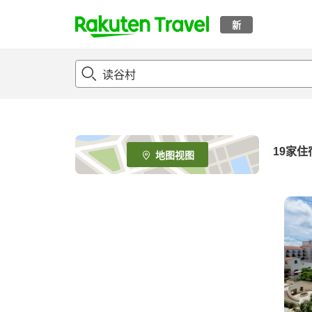
新
t
o
p
P
a
g
e
19
家住
地图视图
_
s
e
a
r
c
h