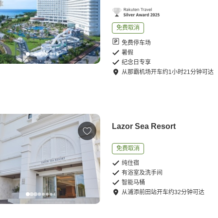
免费取消
免费停车场
暑假
纪念日专享
从
那霸机场
开车
约
1
小时
21
分钟可达
Lazor Sea Resort
免费取消
纯住宿
有浴室及洗手间
智能马桶
从
浦添前田站
开车
约
32
分钟可达