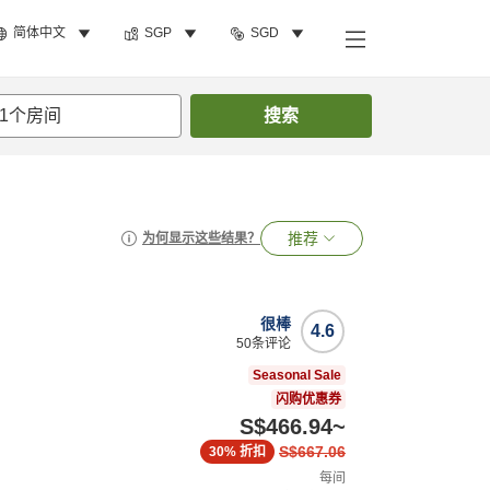
简体中文
SGP
SGD
1
个房间
搜索
推荐
为何显示这些结果？
很棒
4.6
50
条评论
Seasonal Sale
闪购优惠券
S$466.94
~
S$667.06
30%
折扣
每间