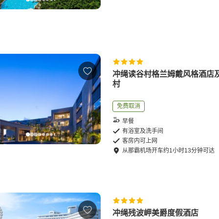
冲绳读谷村格兰姆戴风格酒店
村
免费取消
早餐
有浴室及洗手间
客房内可上网
从
那霸机场
开车
约
1
小时
13
分钟可达
冲绳残波岬美爵度假酒店