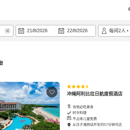
21/8/2026
22/8/2026
每间
2
人
•
宿
冲绳阿利比拉日航度假酒店
当地必吃美食
时令料理
不占床儿童免费
从
日子浦西站
开车
约
57
分钟可达