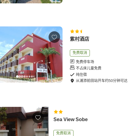
紫村酒店
免费取消
免费停车场
不占床儿童免费
纯住宿
从
浦添前田站
开车
约
50
分钟可达
Sea View Sobe
免费取消