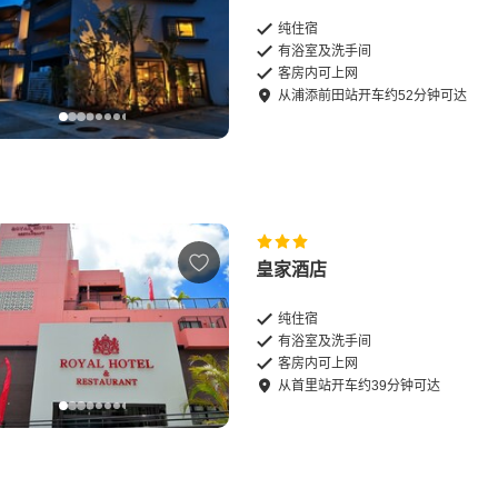
纯住宿
有浴室及洗手间
客房内可上网
从
浦添前田站
开车
约
52
分钟可达
皇家酒店
纯住宿
有浴室及洗手间
客房内可上网
从
首里站
开车
约
39
分钟可达