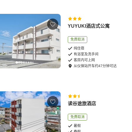
YUYUKI酒店式公寓
免费取消
纯住宿
有浴室及洗手间
客房内可上网
从
仪保站
开车
约
47
分钟可达
读谷途旅酒店
免费取消
暑假
春假