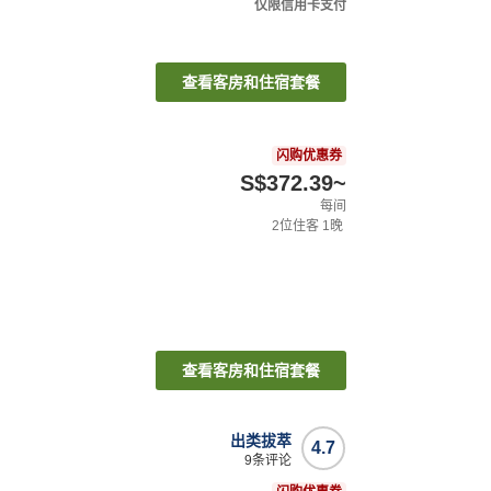
仅限信用卡支付
查看客房和住宿套餐
闪购优惠券
S$372.39
~
每间
2
位住客
1
晚
查看客房和住宿套餐
出类拔萃
4.7
9
条评论