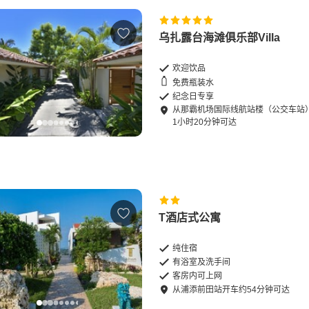
乌扎露台海滩俱乐部Villa
欢迎饮品
免费瓶装水
纪念日专享
从
那霸机场国际线航站楼（公交车站
1
小时
20
分钟可达
T酒店式公寓
纯住宿
有浴室及洗手间
客房内可上网
从
浦添前田站
开车
约
54
分钟可达