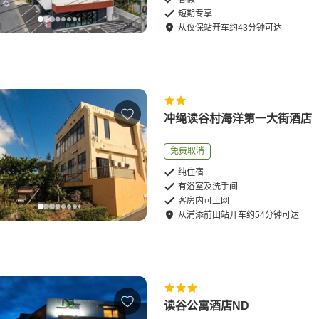
短期专享
从
仪保站
开车
约
43
分钟可达
冲绳读谷村海洋第一大街酒店
免费取消
纯住宿
有浴室及洗手间
客房内可上网
从
浦添前田站
开车
约
54
分钟可达
读谷公寓酒店ND