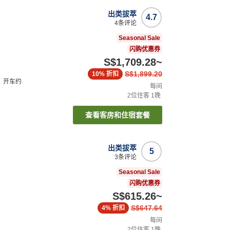
出类拔萃
4.7
4
条评论
Seasonal Sale
闪购优惠券
S$1,709.28
~
S$1,899.20
10%
折扣
）
开车
约
每间
2
位住客
1
晚
查看客房和住宿套餐
出类拔萃
5
3
条评论
Seasonal Sale
闪购优惠券
S$615.26
~
S$647.64
4%
折扣
每间
2
位住客
1
晚