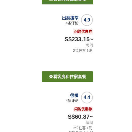
出类拔萃
4.9
4
条评论
闪购优惠券
S$233.15
~
每间
2
位住客
1
晚
查看客房和住宿套餐
很棒
4.4
4
条评论
闪购优惠券
S$60.87
~
每间
2
位住客
1
晚