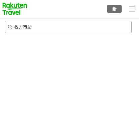
to
新
top
page
枚方市站
20/8/2026
-
21/8/2026
每间
2
人
•
1
个房间