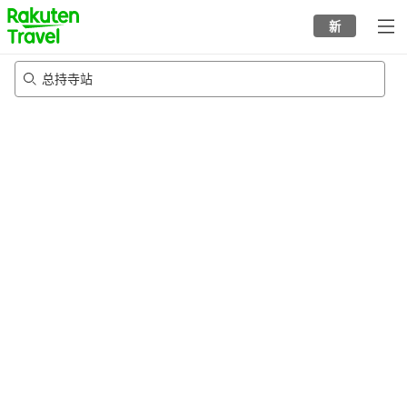
to
新
top
page
总持寺站
21/8/2026
-
22/8/2026
每间
2
人
•
1
个房间