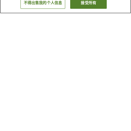
不得出售我的个人信息
接受所有
返回
5
家住宿
为何显示这些结果？