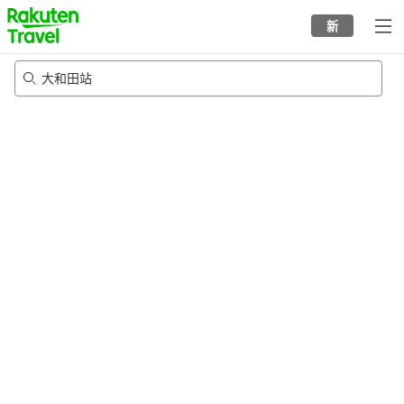
to
新
top
page
大和田站
20/8/2026
-
21/8/2026
每间
2
人
•
1
个房间