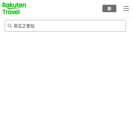
to
新
top
page
高见之里站
20/8/2026
-
21/8/2026
每间
2
人
•
1
个房间