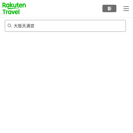
to
新
top
page
大阪天满宫
22/8/2026
-
23/8/2026
每间
2
人
•
1
个房间