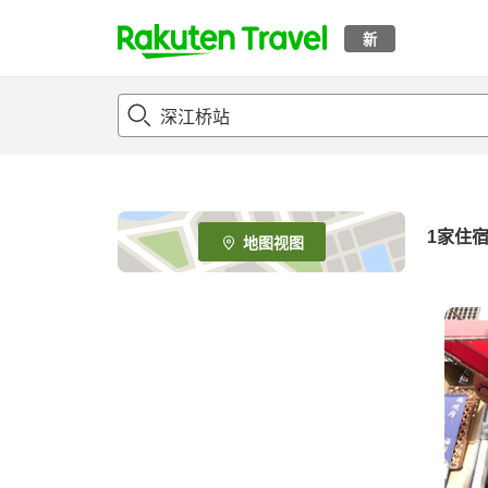
新
t
o
p
P
a
g
e
1家住
地图视图
_
s
e
a
r
c
h