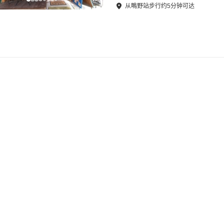
从
鴫野站
步行
约
5
分钟可达