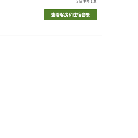
2
位住客
1
晚
查看客房和住宿套餐