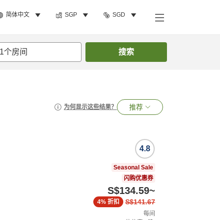
简体中文
SGP
SGD
1
个房间
搜索
推荐
为何显示这些结果？
4.8
Seasonal Sale
闪购优惠券
S$134.59
~
S$141.67
4%
折扣
每间