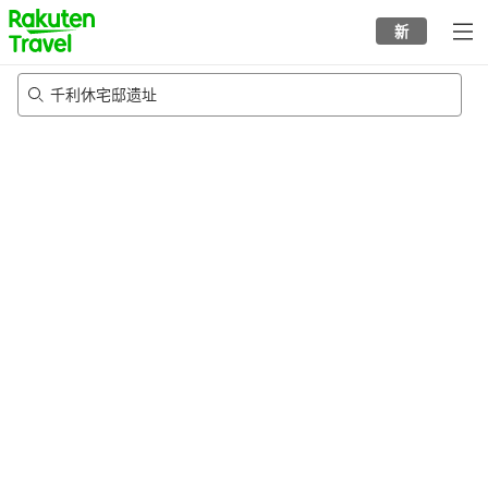
to
新
top
page
千利休宅邸遗址
22/8/2026
-
23/8/2026
每间
2
人
•
1
个房间