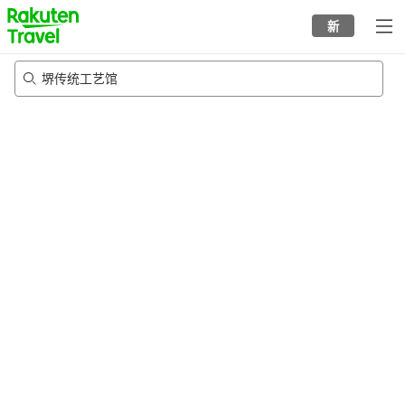
to
新
top
page
堺传统工艺馆
22/8/2026
-
23/8/2026
每间
2
人
•
1
个房间