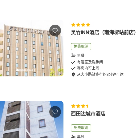
吴竹INN酒店（南海堺站前店
免费取消
早餐
有浴室及洗手间
客房内可上网
从
大小路站
步行
约
8
分钟可达
西田边城市酒店
免费取消
早餐