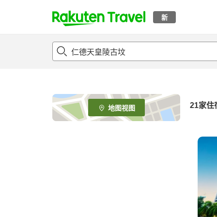
新
t
o
p
P
a
g
e
21
家住
地图视图
_
s
e
a
r
c
h