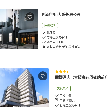
R酒店Re大阪长居公园
免费取消
纯住宿
有浴室及洗手间
客房内可上网
从
长居站
步行
约
3
分钟可达
露樱酒店（大阪高石羽衣站前
免费取消
自助早餐
早餐（餐厅）
有浴室及洗手间