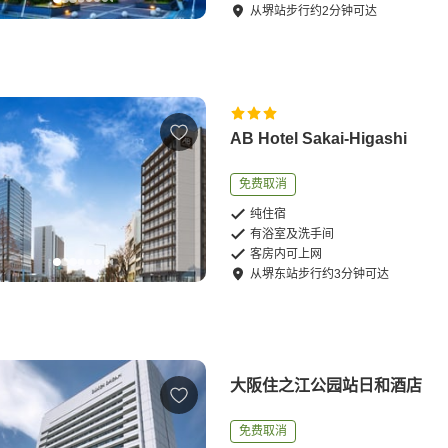
从
堺站
步行
约
2
分钟可达
AB Hotel Sakai-Higashi
免费取消
纯住宿
有浴室及洗手间
客房内可上网
从
堺东站
步行
约
3
分钟可达
大阪住之江公园站日和酒店
免费取消