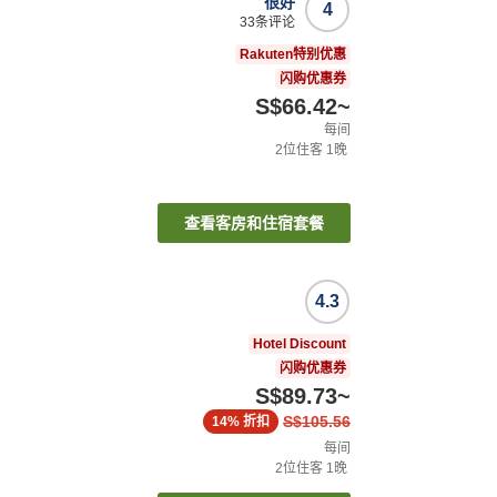
很好
4
33
条评论
Rakuten特别优惠
闪购优惠券
S$66.42
~
每间
2
位住客
1
晚
查看客房和住宿套餐
4.3
Hotel Discount
闪购优惠券
S$89.73
~
S$105.56
14%
折扣
每间
2
位住客
1
晚