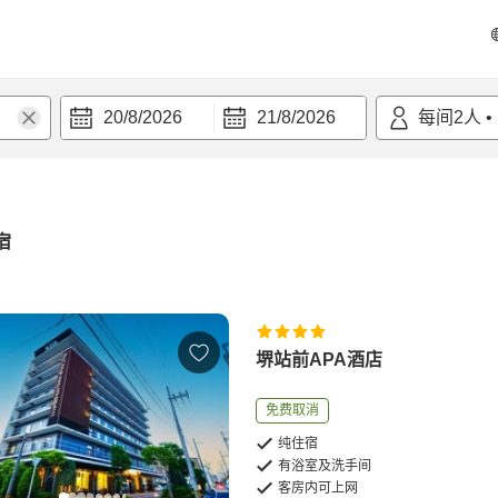
20/8/2026
21/8/2026
每间
2
人
•
宿
堺站前APA酒店
免费取消
纯住宿
有浴室及洗手间
客房内可上网