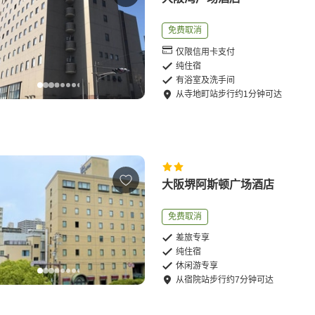
免费取消
仅限信用卡支付
纯住宿
有浴室及洗手间
从
寺地町站
步行
约
1
分钟可达
大阪堺阿斯顿广场酒店
免费取消
差旅专享
纯住宿
休闲游专享
从
宿院站
步行
约
7
分钟可达