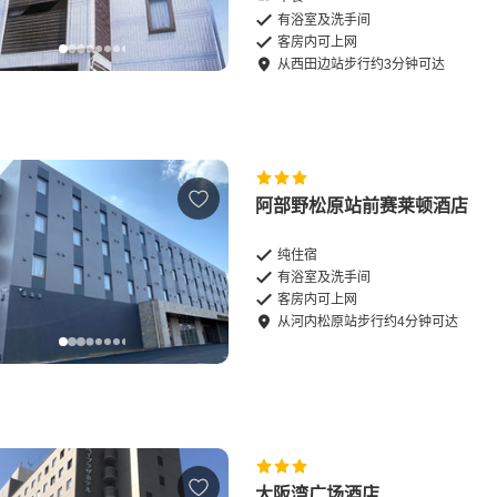
有浴室及洗手间
客房内可上网
从
西田边站
步行
约
3
分钟可达
阿部野松原站前赛莱顿酒店
纯住宿
有浴室及洗手间
客房内可上网
从
河内松原站
步行
约
4
分钟可达
大阪湾广场酒店