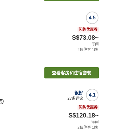
4.5
闪购优惠券
S$73.08
~
每间
2
位住客
1
晚
查看客房和住宿套餐
很好
4.1
27
条评论
店）
闪购优惠券
S$120.18
~
每间
2
位住客
1
晚