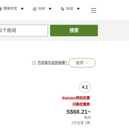
简体中文
SGP
SGD
1
个房间
搜索
推荐
为何显示这些结果？
4.1
Rakuten特别优惠
闪购优惠券
S$68.21
~
每间
2
位住客
1
晚