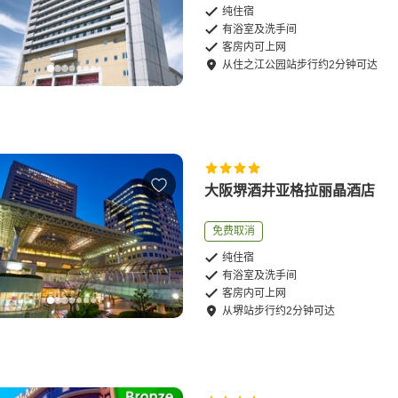
纯住宿
有浴室及洗手间
客房内可上网
从
住之江公园站
步行
约
2
分钟可达
大阪堺酒井亚格拉丽晶酒店
免费取消
纯住宿
有浴室及洗手间
客房内可上网
从
堺站
步行
约
2
分钟可达