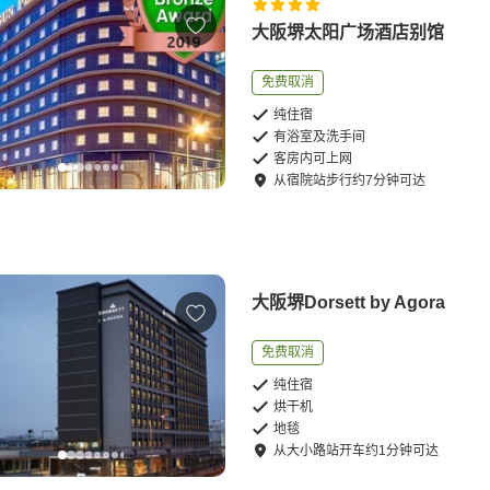
大阪堺太阳广场酒店别馆
免费取消
纯住宿
有浴室及洗手间
客房内可上网
从
宿院站
步行
约
7
分钟可达
大阪堺Dorsett by Agora
免费取消
纯住宿
烘干机
地毯
从
大小路站
开车
约
1
分钟可达