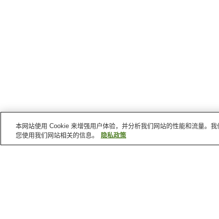
本网站使用 Cookie 来增强用户体验，并分析我们网站的性能和流量
您使用我们网站相关的信息。
隐私政策
堺市
的车站
大和川站
石津北站
宿院站
寺地町站