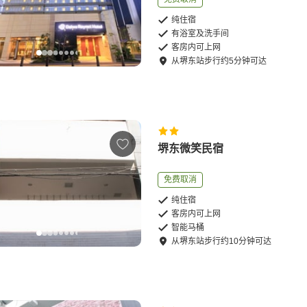
纯住宿
有浴室及洗手间
客房内可上网
从
堺东站
步行
约
5
分钟可达
堺东微笑民宿
免费取消
纯住宿
客房内可上网
智能马桶
从
堺东站
步行
约
10
分钟可达