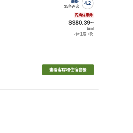
很好
4.2
35
条评论
闪购优惠券
S$80.39
~
每间
2
位住客
1
晚
查看客房和住宿套餐