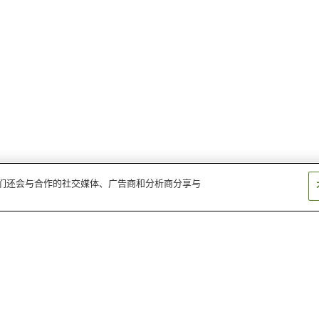
。我们还会与合作的社交媒体、广告商和分析商分享与
百舌鸟八幡站
新金冈站
浅香山站
船尾站
绫之町站
御陵前站