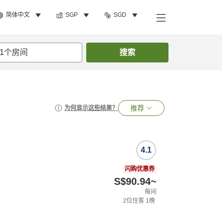
简体中文
SGP
SGD
1
个房间
搜索
推荐
为何显示这些结果？
4.1
闪购优惠券
S$90.94
~
每间
2
位住客
1
晚