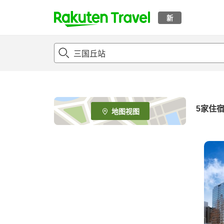
新
t
o
p
P
a
g
e
5
家住
地图视图
_
s
e
a
r
c
h