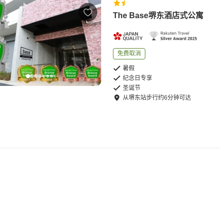
The Base堺东酒店式公寓
免费取消
暑假
纪念日专享
圣诞节
从
堺东站
步行
约
6
分钟可达