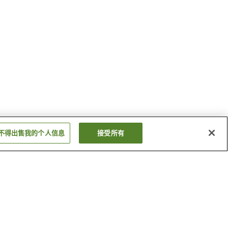
不得出售我的个人信息
接受所有
三国丘站
高须神社站
显示更多