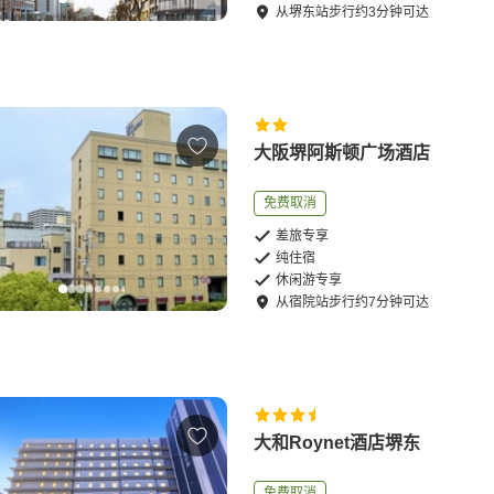
从
堺东站
步行
约
3
分钟可达
大阪堺阿斯顿广场酒店
免费取消
差旅专享
纯住宿
休闲游专享
从
宿院站
步行
约
7
分钟可达
大和Roynet酒店堺东
免费取消