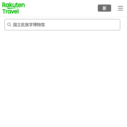
to
新
top
page
国立民族学博物馆
22/8/2026
-
23/8/2026
每间
2
人
•
1
个房间