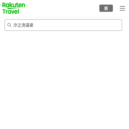
to
新
top
page
汐之汤温泉
22/8/2026
-
23/8/2026
每间
2
人
•
1
个房间