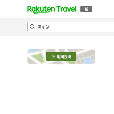
新
t
o
p
P
a
g
e
地图视图
_
s
e
a
r
c
h