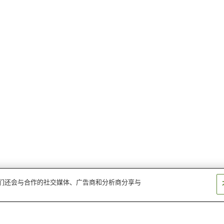
。我们还会与合作的社交媒体、广告商和分析商分享与
三代桥站
上有田站
藏宿站