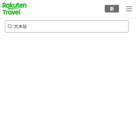
to
新
top
page
大木站
23/8/2026
-
24/8/2026
每间
2
人
•
1
个房间