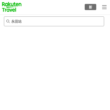
to
新
top
page
永田站
20/8/2026
-
21/8/2026
每间
2
人
•
1
个房间