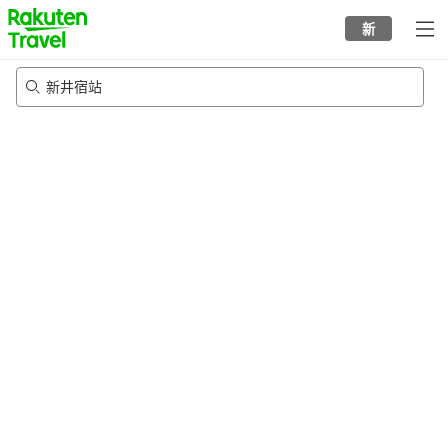
to
新
top
page
新井宿站
20/8/2026
-
21/8/2026
每间
2
人
•
1
个房间