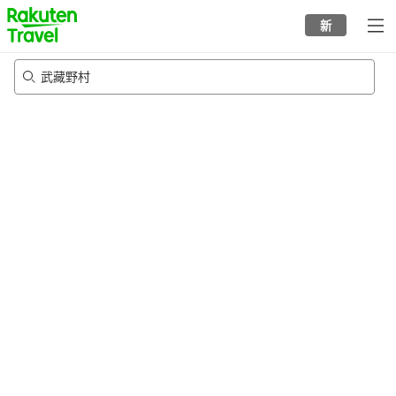
to
新
top
page
武藏野村
22/8/2026
-
23/8/2026
每间
2
人
•
1
个房间